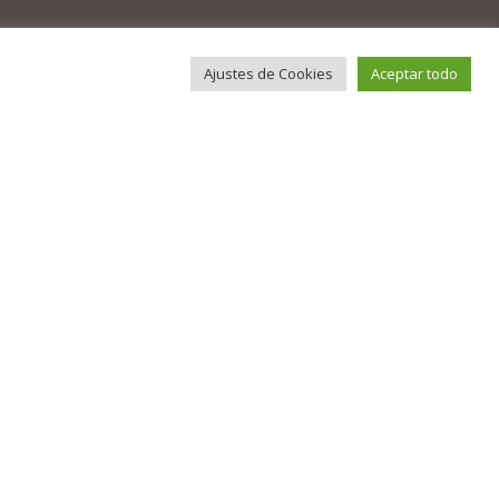
Ajustes de Cookies
Aceptar todo
na
le (
ños