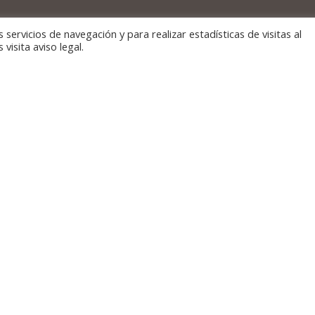
ervicios de navegación y para realizar estadísticas de visitas al
isita aviso legal.
La plata baja cuenta con un amplia salón, baño completo con ducha,
abitación doble y baño completo con ducha y patio con jardín. Por u
alera de madera se accede a la primera planta con 2 habitaciones dob
a de ellas con baño incorporado) , 2 habitaciones triples y otros 2 ba
completos con ducha. Todas las habitaciones son exteriores.